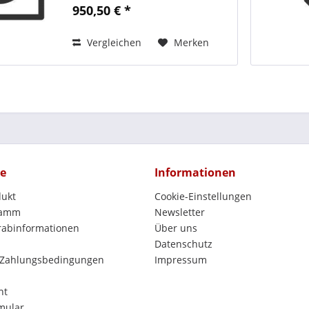
voluptua. At vero eos et accusam
950,50 € *
et justo duo dolores et ea rebum.
Stet clita kasd...
Vergleichen
Merken
ce
Informationen
dukt
Cookie-Einstellungen
ramm
Newsletter
orabinformationen
Über uns
Datenschutz
 Zahlungsbedingungen
Impressum
ht
mular