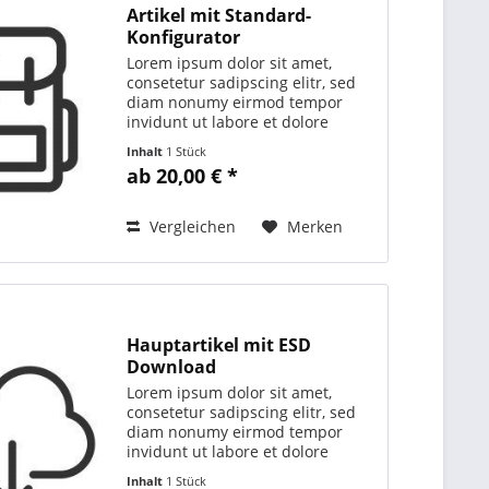
Artikel mit Standard-
Konfigurator
Lorem ipsum dolor sit amet,
consetetur sadipscing elitr, sed
diam nonumy eirmod tempor
invidunt ut labore et dolore
magna aliquyam erat, sed diam
Inhalt
1 Stück
voluptua. At vero eos et accusam
ab 20,00 € *
et justo duo dolores et ea rebum.
Stet clita kasd...
Vergleichen
Merken
Hauptartikel mit ESD
Download
Lorem ipsum dolor sit amet,
consetetur sadipscing elitr, sed
diam nonumy eirmod tempor
invidunt ut labore et dolore
magna aliquyam erat, sed diam
Inhalt
1 Stück