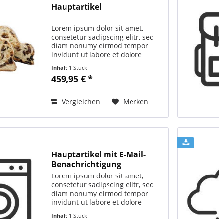
Hauptartikel
Lorem ipsum dolor sit amet,
consetetur sadipscing elitr, sed
diam nonumy eirmod tempor
invidunt ut labore et dolore
magna aliquyam erat, sed diam
Inhalt
1 Stück
voluptua. At vero eos et accusam
459,95 € *
et justo duo dolores et ea rebum.
Stet clita kasd...
Vergleichen
Merken
Hauptartikel mit E-Mail-
Benachrichtigung
Lorem ipsum dolor sit amet,
consetetur sadipscing elitr, sed
diam nonumy eirmod tempor
invidunt ut labore et dolore
magna aliquyam erat, sed diam
Inhalt
1 Stück