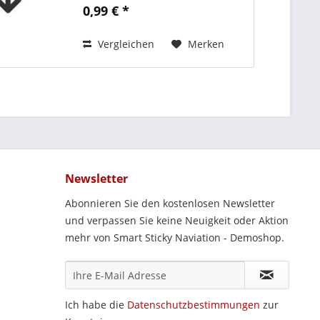
voluptua. At vero eos et accusam
0,99 € *
et justo duo dolores et ea rebum.
Stet clita kasd...
Vergleichen
Merken
Newsletter
Abonnieren Sie den kostenlosen Newsletter
und verpassen Sie keine Neuigkeit oder Aktion
mehr von Smart Sticky Naviation - Demoshop.
Ich habe die
Datenschutzbestimmungen
zur